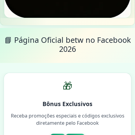
📘 Página Oficial betw no Facebook
2026
🎁
Bônus Exclusivos
Receba promoções especiais e códigos exclusivos
diretamente pelo Facebook