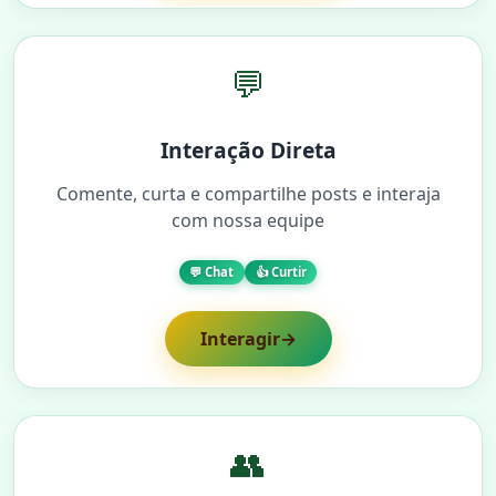
💬
Interação Direta
Comente, curta e compartilhe posts e interaja
com nossa equipe
💬 Chat
👍 Curtir
Interagir
→
👥