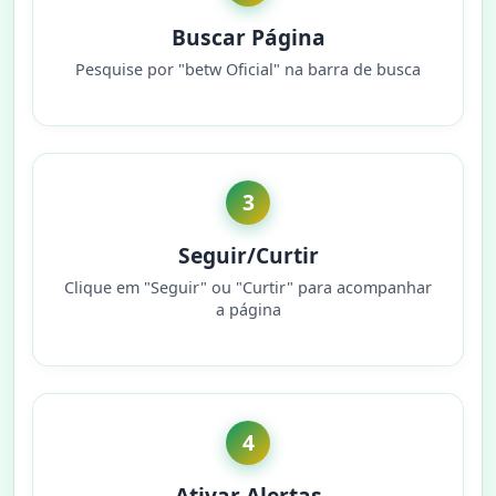
Buscar Página
Pesquise por "betw Oficial" na barra de busca
3
Seguir/Curtir
Clique em "Seguir" ou "Curtir" para acompanhar
a página
4
Ativar Alertas