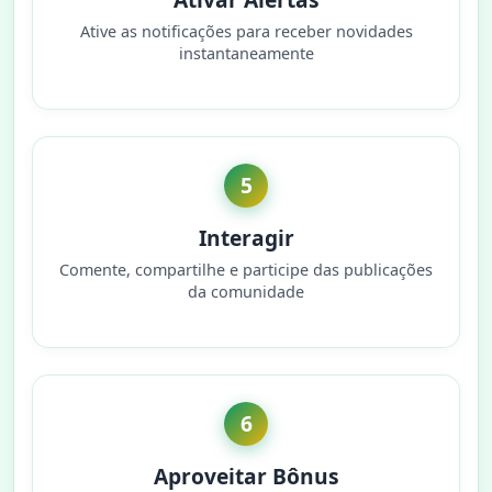
Ative as notificações para receber novidades
instantaneamente
5
Interagir
Comente, compartilhe e participe das publicações
da comunidade
6
Aproveitar Bônus