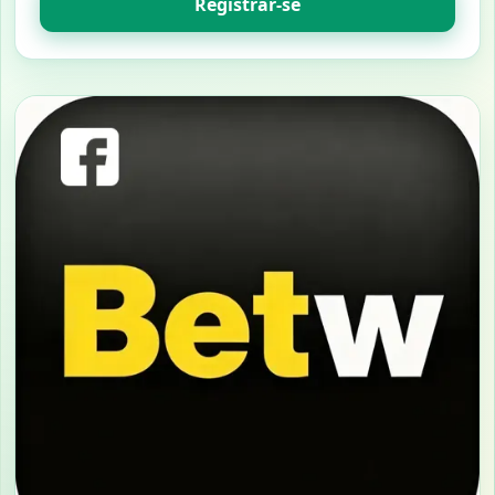
Registrar-se