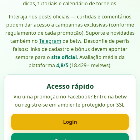
dicas, tutoriais e calendário de torneios.
Interaja nos posts oficiais — curtidas e comentários
podem dar acesso a campanhas exclusivas (conforme
regulamento de cada promoção). Suporte e novidades
também no
Telegram
da betw. Desconfie de perfis
falsos: links de cadastro e bônus devem apontar
sempre para o
site oficial
. Avaliação média da
plataforma
4,8/5
(18.429+ reviews).
Acesso rápido
Viu uma promoção no Facebook? Entre na betw
ou registre-se em ambiente protegido por SSL.
Login