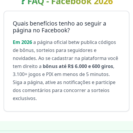
❓ FAQ - Facebook 2026
Quais benefícios tenho ao seguir a
página no Facebook?
Em 2026
a página oficial betw publica códigos
de bônus, sorteios para seguidores e
novidades. Ao se cadastrar na plataforma você
tem direito a
bônus até R$ 6.000 e 600 giros
,
3.100+ jogos e PIX em menos de 5 minutos.
Siga a página, ative as notificações e participe
dos comentários para concorrer a sorteios
exclusivos.